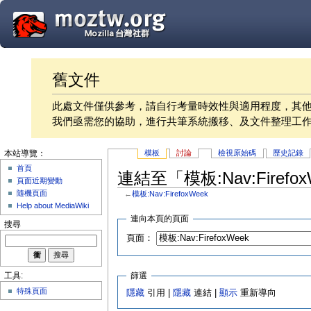
舊文件
此處文件僅供參考，請自行考量時效性與適用程度，其
我們亟需您的協助，進行共筆系統搬移、及文件整理工
模板
討論
檢視原始碼
歷史記錄
本站導覽：
首頁
連結至「模板:Nav:Firef
頁面近期變動
隨機頁面
←
模板:Nav:FirefoxWeek
Help about MediaWiki
連向本頁的頁面
搜尋
頁面：
篩選
工具:
特殊頁面
隱藏
引用 |
隱藏
連結 |
顯示
重新導向