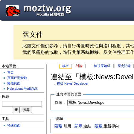
舊文件
此處文件僅供參考，請自行考量時效性與適用程度，其
我們亟需您的協助，進行共筆系統搬移、及文件整理工
模板
討論
檢視原始碼
歷史記錄
本站導覽：
首頁
連結至「模板:News:Deve
頁面近期變動
隨機頁面
←
模板:News:Developer
Help about MediaWiki
連向本頁的頁面
搜尋
頁面：
篩選
工具:
特殊頁面
隱藏
引用 |
顯示
連結 |
隱藏
重新導向