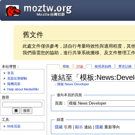
舊文件
此處文件僅供參考，請自行考量時效性與適用程度，其
我們亟需您的協助，進行共筆系統搬移、及文件整理工
模板
討論
檢視原始碼
歷史記錄
本站導覽：
首頁
連結至「模板:News:Deve
頁面近期變動
隨機頁面
←
模板:News:Developer
Help about MediaWiki
連向本頁的頁面
搜尋
頁面：
篩選
工具:
特殊頁面
隱藏
引用 |
顯示
連結 |
隱藏
重新導向