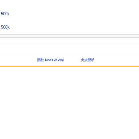
|
500
).
）
|
500
).
關於 MozTW Wiki
免責聲明