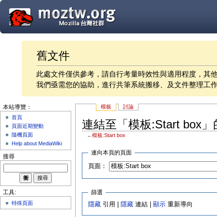
舊文件
此處文件僅供參考，請自行考量時效性與適用程度，其
我們亟需您的協助，進行共筆系統搬移、及文件整理工
模板
討論
本站導覽：
首頁
連結至「模板:Start box
頁面近期變動
隨機頁面
←
模板:Start box
Help about MediaWiki
連向本頁的頁面
搜尋
頁面：
篩選
工具:
特殊頁面
隱藏
引用 |
隱藏
連結 |
顯示
重新導向