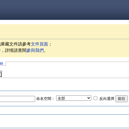
他庫藏文件請參考
文件頁面
；
作，詳情請查閱
參與我們
。
記錄
面
命名空間：
反向選擇