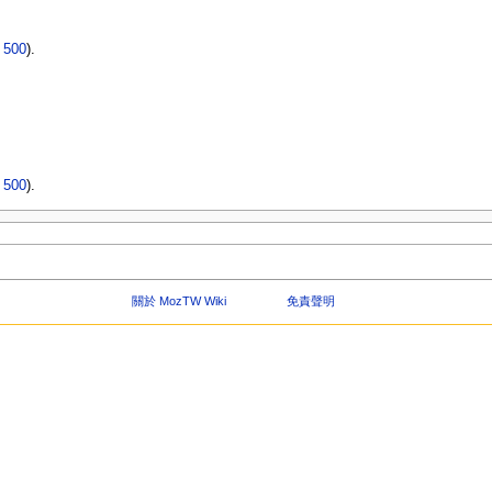
|
500
).
|
500
).
關於 MozTW Wiki
免責聲明