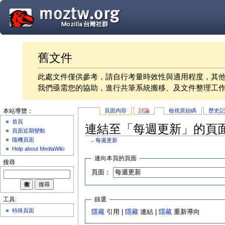
舊文件
此處文件僅供參考，請自行考量時效性與適用程度，其
我們亟需您的協助，進行共筆系統搬移、及文件整理工
頁面內容
討論
檢視原始碼
歷史
本站導覽：
首頁
連結至「每週更新」的頁
頁面近期變動
隨機頁面
←
每週更新
Help about MediaWiki
連向本頁的頁面
搜尋
頁面：
篩選
工具:
特殊頁面
隱藏
引用 |
隱藏
連結 |
隱藏
重新導向