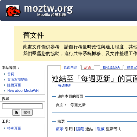
舊文件
此處文件僅供參考，請自行考量時效性與適用程度，其
我們亟需您的協助，進行共筆系統搬移、及文件整理工
頁面內容
討論
檢視原始碼
歷史
本站導覽：
首頁
連結至「每週更新」的頁
頁面近期變動
隨機頁面
←
每週更新
Help about MediaWiki
連向本頁的頁面
搜尋
頁面：
篩選
工具:
特殊頁面
顯示
引用 |
隱藏
連結 |
隱藏
重新導向