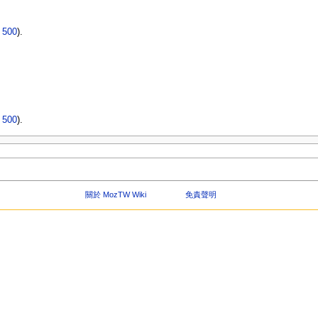
|
500
).
|
500
).
關於 MozTW Wiki
免責聲明