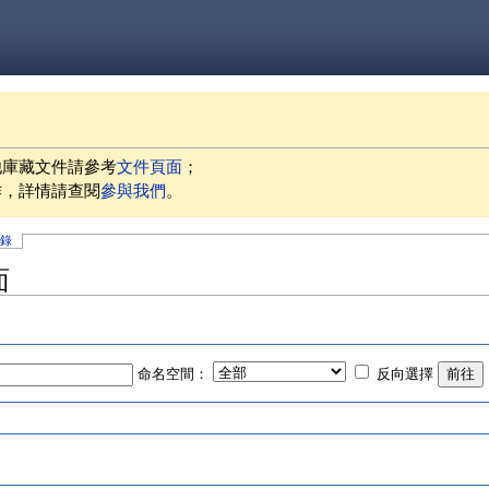
他庫藏文件請參考
文件頁面
；
作，詳情請查閱
參與我們
。
記錄
面
命名空間：
反向選擇