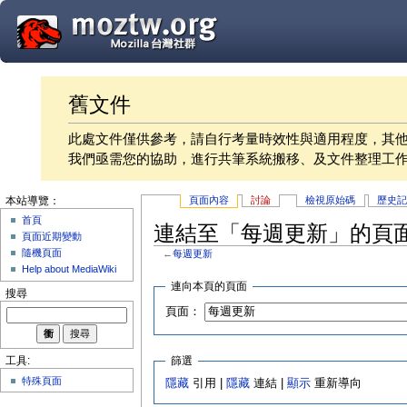
舊文件
此處文件僅供參考，請自行考量時效性與適用程度，其
我們亟需您的協助，進行共筆系統搬移、及文件整理工
頁面內容
討論
檢視原始碼
歷史
本站導覽：
首頁
連結至「每週更新」的頁
頁面近期變動
隨機頁面
←
每週更新
Help about MediaWiki
連向本頁的頁面
搜尋
頁面：
篩選
工具:
特殊頁面
隱藏
引用 |
隱藏
連結 |
顯示
重新導向