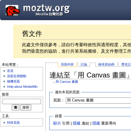
舊文件
此處文件僅供參考，請自行考量時效性與適用程度，其
我們亟需您的協助，進行共筆系統搬移、及文件整理工
頁面內容
討論
檢視原始碼
歷史
本站導覽：
首頁
連結至「用 Canvas 畫
頁面近期變動
隨機頁面
←
用 Canvas 畫圖
Help about MediaWiki
連向本頁的頁面
搜尋
頁面：
篩選
工具:
特殊頁面
顯示
引用 |
隱藏
連結 |
隱藏
重新導向