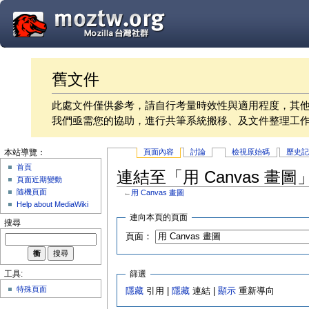
舊文件
此處文件僅供參考，請自行考量時效性與適用程度，其
我們亟需您的協助，進行共筆系統搬移、及文件整理工
頁面內容
討論
檢視原始碼
歷史
本站導覽：
首頁
連結至「用 Canvas 畫
頁面近期變動
隨機頁面
←
用 Canvas 畫圖
Help about MediaWiki
連向本頁的頁面
搜尋
頁面：
篩選
工具:
特殊頁面
隱藏
引用 |
隱藏
連結 |
顯示
重新導向