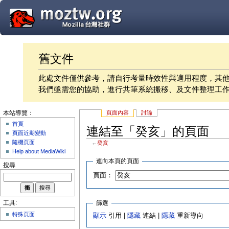
舊文件
此處文件僅供參考，請自行考量時效性與適用程度，其
我們亟需您的協助，進行共筆系統搬移、及文件整理工
頁面內容
討論
本站導覽：
首頁
連結至「癸亥」的頁面
頁面近期變動
隨機頁面
←
癸亥
Help about MediaWiki
連向本頁的頁面
搜尋
頁面：
篩選
工具:
特殊頁面
顯示
引用 |
隱藏
連結 |
隱藏
重新導向