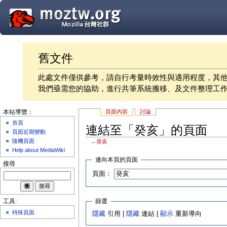
舊文件
此處文件僅供參考，請自行考量時效性與適用程度，其
我們亟需您的協助，進行共筆系統搬移、及文件整理工
頁面內容
討論
本站導覽：
首頁
連結至「癸亥」的頁面
頁面近期變動
隨機頁面
←
癸亥
Help about MediaWiki
連向本頁的頁面
搜尋
頁面：
篩選
工具:
特殊頁面
隱藏
引用 |
隱藏
連結 |
顯示
重新導向