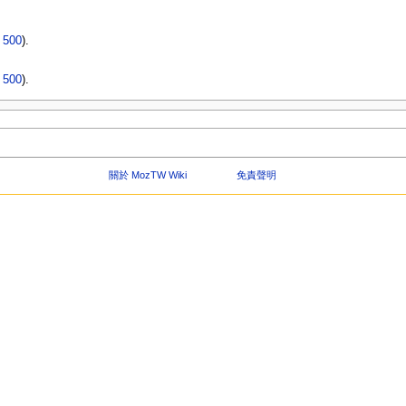
|
500
).
|
500
).
關於 MozTW Wiki
免責聲明