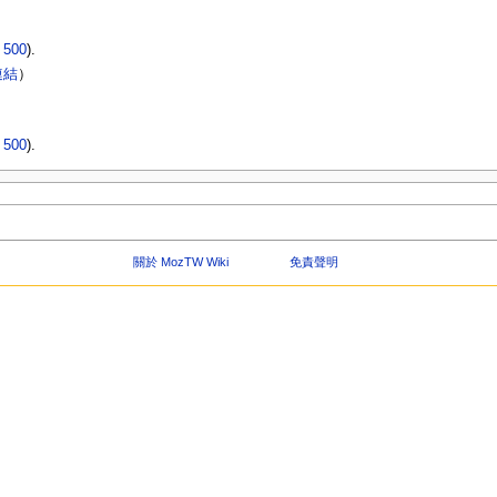
|
500
).
連結
）
|
500
).
關於 MozTW Wiki
免責聲明