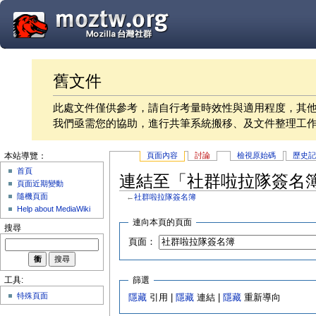
舊文件
此處文件僅供參考，請自行考量時效性與適用程度，其
我們亟需您的協助，進行共筆系統搬移、及文件整理工
頁面內容
討論
檢視原始碼
歷史
本站導覽：
首頁
連結至「社群啦拉隊簽名
頁面近期變動
隨機頁面
←
社群啦拉隊簽名簿
Help about MediaWiki
連向本頁的頁面
搜尋
頁面：
篩選
工具:
特殊頁面
隱藏
引用 |
隱藏
連結 |
隱藏
重新導向