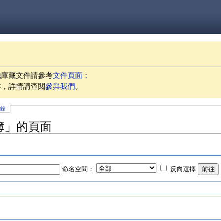
他庫藏文件請參考
文件頁面
；
作，詳情請查閱
參與我們
。
記錄
簿」的頁面
命名空間：
反向選擇