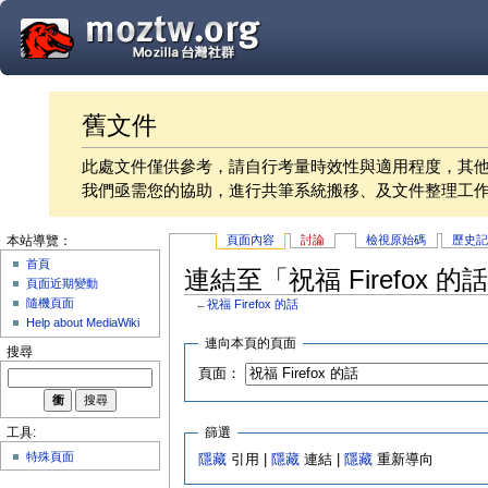
舊文件
此處文件僅供參考，請自行考量時效性與適用程度，其
我們亟需您的協助，進行共筆系統搬移、及文件整理工
頁面內容
討論
檢視原始碼
歷史
本站導覽：
首頁
連結至「祝福 Firefox 
頁面近期變動
隨機頁面
←
祝福 Firefox 的話
Help about MediaWiki
連向本頁的頁面
搜尋
頁面：
篩選
工具:
特殊頁面
隱藏
引用 |
隱藏
連結 |
隱藏
重新導向