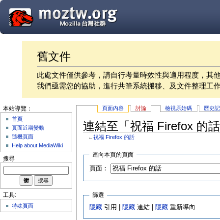
舊文件
此處文件僅供參考，請自行考量時效性與適用程度，其
我們亟需您的協助，進行共筆系統搬移、及文件整理工
頁面內容
討論
檢視原始碼
歷史
本站導覽：
首頁
連結至「祝福 Firefox 
頁面近期變動
隨機頁面
←
祝福 Firefox 的話
Help about MediaWiki
連向本頁的頁面
搜尋
頁面：
篩選
工具:
特殊頁面
隱藏
引用 |
隱藏
連結 |
隱藏
重新導向