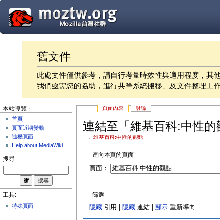
舊文件
此處文件僅供參考，請自行考量時效性與適用程度，其
我們亟需您的協助，進行共筆系統搬移、及文件整理工
頁面內容
討論
本站導覽：
首頁
連結至「維基百科:中性的
頁面近期變動
隨機頁面
←
維基百科:中性的觀點
Help about MediaWiki
連向本頁的頁面
搜尋
頁面：
篩選
工具:
特殊頁面
隱藏
引用 |
隱藏
連結 |
顯示
重新導向