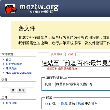
舊文件
此處文件僅供參考，請自行考量時效性與適用程度，其
我們亟需您的協助，進行共筆系統搬移、及文件整理工
頁面內容
討論
本站導覽：
首頁
連結至「維基百科:最常見
頁面近期變動
隨機頁面
←
維基百科:最常見失禮行為
Help about MediaWiki
連向本頁的頁面
搜尋
頁面：
篩選
工具:
特殊頁面
顯示
引用 |
隱藏
連結 |
隱藏
重新導向