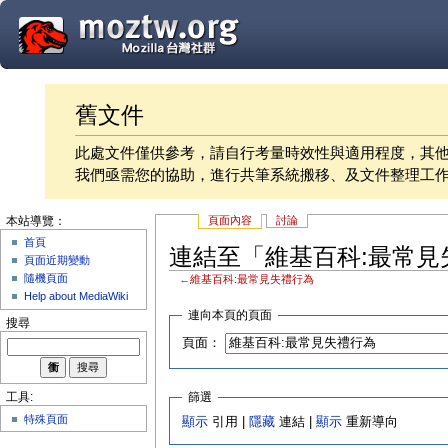
舊文件
此處文件僅供參考，請自行考量時效性與適用程度，其
我們亟需您的協助，進行共筆系統搬移、及文件整理工
頁面內容
討論
本站導覽：
首頁
連結至「維基百科:最常見
頁面近期變動
隨機頁面
←
維基百科:最常見失禮行為
Help about MediaWiki
連向本頁的頁面
搜尋
頁面：
篩選
工具:
特殊頁面
顯示
引用 |
隱藏
連結 |
顯示
重新導向