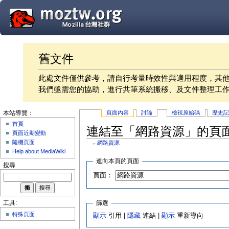
舊文件
此處文件僅供參考，請自行考量時效性與適用程度，其
我們亟需您的協助，進行共筆系統搬移、及文件整理工
頁面內容
討論
檢視原始碼
歷史
本站導覽：
首頁
連結至「網路資源」的頁
頁面近期變動
隨機頁面
←
網路資源
Help about MediaWiki
連向本頁的頁面
搜尋
頁面：
篩選
工具:
特殊頁面
顯示
引用 |
隱藏
連結 |
顯示
重新導向