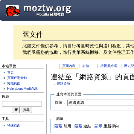
舊文件
此處文件僅供參考，請自行考量時效性與適用程度，其
我們亟需您的協助，進行共筆系統搬移、及文件整理工
頁面內容
討論
檢視原始碼
歷史
本站導覽：
首頁
連結至「網路資源」的頁
頁面近期變動
隨機頁面
←
網路資源
Help about MediaWiki
連向本頁的頁面
搜尋
頁面：
篩選
工具:
特殊頁面
隱藏
引用 |
隱藏
連結 |
顯示
重新導向