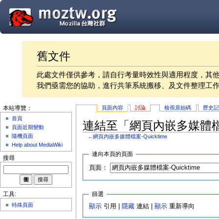
舊文件
此處文件僅供參考，請自行考量時效性與適用程度，其
我們亟需您的協助，進行共筆系統搬移、及文件整理工
頁面內容
討論
檢視原始碼
歷史
本站導覽：
首頁
連結至「網頁內嵌多媒體檔案-
頁面近期變動
隨機頁面
←
網頁內嵌多媒體檔案-Quicktime
Help about MediaWiki
連向本頁的頁面
搜尋
頁面：
篩選
工具:
特殊頁面
顯示
引用 |
隱藏
連結 |
顯示
重新導向