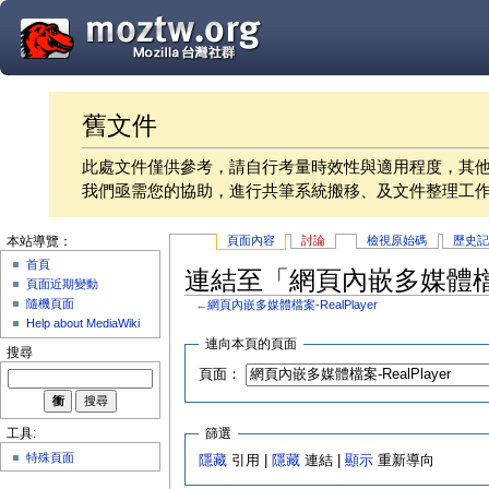
舊文件
此處文件僅供參考，請自行考量時效性與適用程度，其
我們亟需您的協助，進行共筆系統搬移、及文件整理工
頁面內容
討論
檢視原始碼
歷史
本站導覽：
首頁
連結至「網頁內嵌多媒體檔案-
頁面近期變動
隨機頁面
←
網頁內嵌多媒體檔案-RealPlayer
Help about MediaWiki
連向本頁的頁面
搜尋
頁面：
篩選
工具:
特殊頁面
隱藏
引用 |
隱藏
連結 |
顯示
重新導向