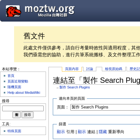
舊文件
此處文件僅供參考，請自行考量時效性與適用程度，其
我們亟需您的協助，進行共筆系統搬移、及文件整理工
頁面內容
討論
檢視原始碼
歷史
本站導覽：
首頁
連結至「製作 Search Plu
頁面近期變動
隨機頁面
←
製作 Search Plugins
Help about MediaWiki
連向本頁的頁面
搜尋
頁面：
篩選
工具:
特殊頁面
顯示
引用 |
顯示
連結 |
隱藏
重新導向