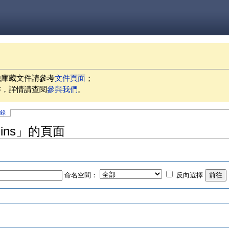
他庫藏文件請參考
文件頁面
；
作，詳情請查閱
參與我們
。
記錄
gins」的頁面
命名空間：
反向選擇