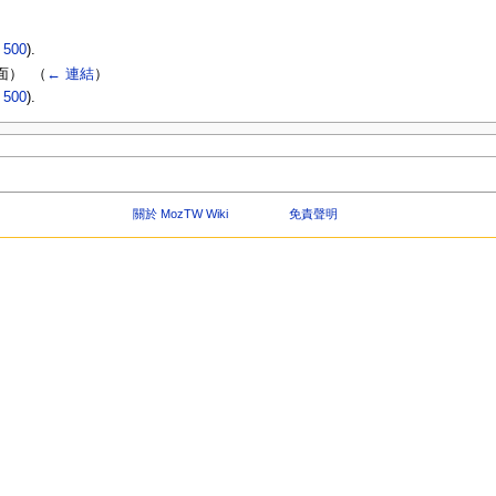
|
500
).
） ‎
（
← 連結
）
|
500
).
關於 MozTW Wiki
免責聲明