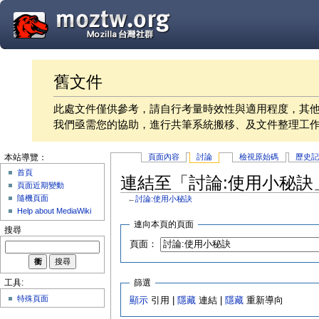
舊文件
此處文件僅供參考，請自行考量時效性與適用程度，其
我們亟需您的協助，進行共筆系統搬移、及文件整理工
頁面內容
討論
檢視原始碼
歷史
本站導覽：
首頁
連結至「討論:使用小秘訣
頁面近期變動
隨機頁面
←
討論:使用小秘訣
Help about MediaWiki
連向本頁的頁面
搜尋
頁面：
篩選
工具:
特殊頁面
顯示
引用 |
隱藏
連結 |
隱藏
重新導向