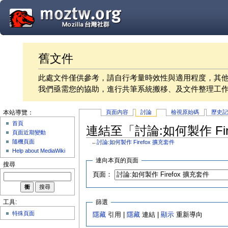
舊文件
此處文件僅供參考，請自行考量時效性與適用程度，其
我們亟需您的協助，進行共筆系統搬移、及文件整理工
頁面內容
討論
檢視原始碼
歷史
本站導覽：
首頁
連結至「討論:如何製作 Fi
頁面近期變動
隨機頁面
←
討論:如何製作 Firefox 擴充套件
Help about MediaWiki
連向本頁的頁面
搜尋
頁面：
篩選
工具:
特殊頁面
隱藏
引用 |
隱藏
連結 |
顯示
重新導向