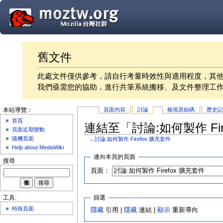
舊文件
此處文件僅供參考，請自行考量時效性與適用程度，其
我們亟需您的協助，進行共筆系統搬移、及文件整理工
頁面內容
討論
檢視原始碼
歷史
本站導覽：
首頁
連結至「討論:如何製作 Fi
頁面近期變動
隨機頁面
←
討論:如何製作 Firefox 擴充套件
Help about MediaWiki
連向本頁的頁面
搜尋
頁面：
篩選
工具:
特殊頁面
隱藏
引用 |
隱藏
連結 |
顯示
重新導向