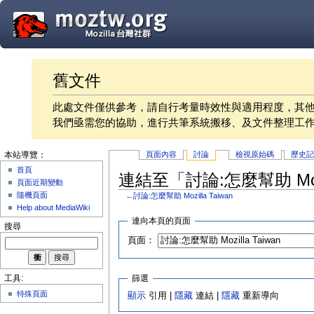
舊文件
此處文件僅供參考，請自行考量時效性與適用程度，其
我們亟需您的協助，進行共筆系統搬移、及文件整理工
頁面內容
討論
檢視原始碼
歷史
本站導覽：
首頁
連結至「討論:怎麼幫助 Mozi
頁面近期變動
隨機頁面
←
討論:怎麼幫助 Mozilla Taiwan
Help about MediaWiki
連向本頁的頁面
搜尋
頁面：
篩選
工具:
特殊頁面
顯示
引用 |
隱藏
連結 |
隱藏
重新導向