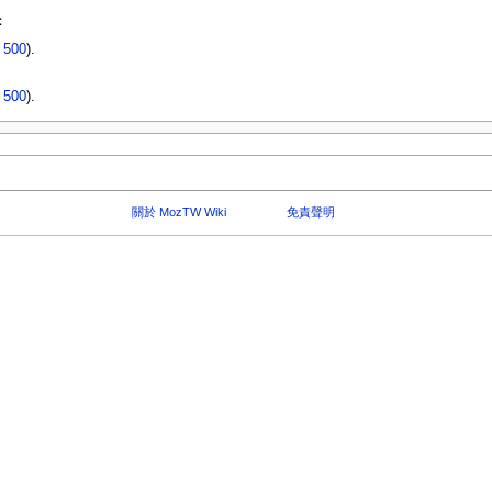
：
|
500
).
|
500
).
關於 MozTW Wiki
免責聲明