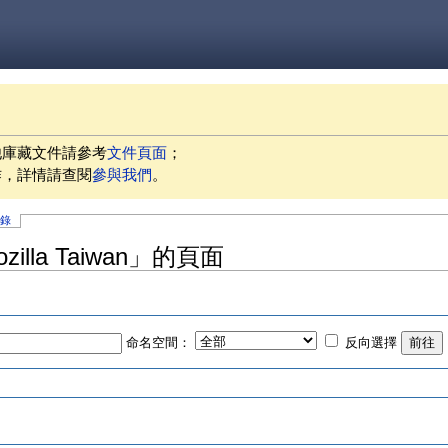
他庫藏文件請參考
文件頁面
；
作，詳情請查閱
參與我們
。
記錄
lla Taiwan」的頁面
命名空間：
反向選擇