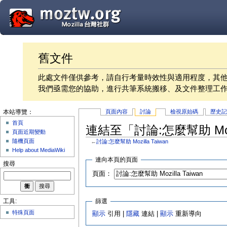
舊文件
此處文件僅供參考，請自行考量時效性與適用程度，其
我們亟需您的協助，進行共筆系統搬移、及文件整理工
頁面內容
討論
檢視原始碼
歷史
本站導覽：
首頁
連結至「討論:怎麼幫助 Mozi
頁面近期變動
隨機頁面
←
討論:怎麼幫助 Mozilla Taiwan
Help about MediaWiki
連向本頁的頁面
搜尋
頁面：
篩選
工具:
特殊頁面
顯示
引用 |
隱藏
連結 |
顯示
重新導向