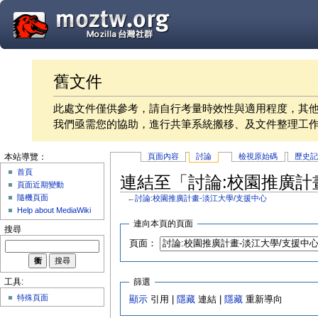
舊文件
此處文件僅供參考，請自行考量時效性與適用程度，其
我們亟需您的協助，進行共筆系統搬移、及文件整理工
頁面內容
討論
檢視原始碼
歷史
本站導覽：
首頁
連結至「討論:校園推廣計
頁面近期變動
隨機頁面
←
討論:校園推廣計畫-淡江大學/支援中心
Help about MediaWiki
連向本頁的頁面
搜尋
頁面：
篩選
工具:
特殊頁面
顯示
引用 |
隱藏
連結 |
隱藏
重新導向