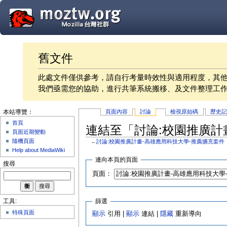
舊文件
此處文件僅供參考，請自行考量時效性與適用程度，其
我們亟需您的協助，進行共筆系統搬移、及文件整理工
頁面內容
討論
檢視原始碼
歷史
本站導覽：
首頁
連結至「討論:校園推廣計
頁面近期變動
隨機頁面
←
討論:校園推廣計畫-高雄應用科技大學-推薦擴充套件
Help about MediaWiki
連向本頁的頁面
搜尋
頁面：
篩選
工具:
特殊頁面
顯示
引用 |
顯示
連結 |
隱藏
重新導向