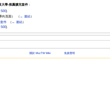
技大學-推薦擴充套件
：
|
500
).
向頁面） ‎
（
← 連結
）
充套件
‎
（
← 連結
）
|
500
).
關於 MozTW Wiki
免責聲明