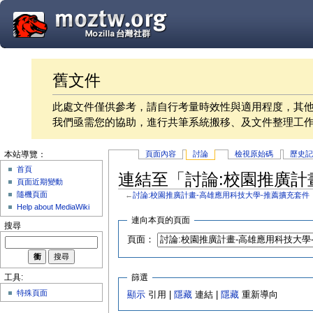
舊文件
此處文件僅供參考，請自行考量時效性與適用程度，其
我們亟需您的協助，進行共筆系統搬移、及文件整理工
頁面內容
討論
檢視原始碼
歷史
本站導覽：
首頁
連結至「討論:校園推廣計
頁面近期變動
隨機頁面
←
討論:校園推廣計畫-高雄應用科技大學-推薦擴充套件
Help about MediaWiki
連向本頁的頁面
搜尋
頁面：
篩選
工具:
特殊頁面
顯示
引用 |
隱藏
連結 |
隱藏
重新導向