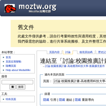
舊文件
此處文件僅供參考，請自行考量時效性與適用程度，其
我們亟需您的協助，進行共筆系統搬移、及文件整理工
頁面內容
討論
檢視原始碼
歷史
本站導覽：
首頁
連結至「討論:校園推廣計
頁面近期變動
隨機頁面
←
討論:校園推廣計畫-高雄應用科技大學-推薦擴充套件
Help about MediaWiki
連向本頁的頁面
搜尋
頁面：
篩選
工具:
特殊頁面
隱藏
引用 |
隱藏
連結 |
隱藏
重新導向