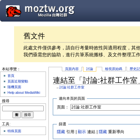
舊文件
此處文件僅供參考，請自行考量時效性與適用程度，其
我們亟需您的協助，進行共筆系統搬移、及文件整理工
頁面內容
討論
檢視原始碼
歷史
本站導覽：
首頁
連結至「討論:社群工作室
頁面近期變動
隨機頁面
←
討論:社群工作室
Help about MediaWiki
連向本頁的頁面
搜尋
頁面：
篩選
工具:
特殊頁面
隱藏
引用 |
顯示
連結 |
隱藏
重新導向