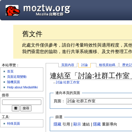
舊文件
此處文件僅供參考，請自行考量時效性與適用程度，其
我們亟需您的協助，進行共筆系統搬移、及文件整理工
頁面內容
討論
檢視原始碼
歷史
本站導覽：
首頁
連結至「討論:社群工作室
頁面近期變動
隨機頁面
←
討論:社群工作室
Help about MediaWiki
連向本頁的頁面
搜尋
頁面：
篩選
工具:
特殊頁面
隱藏
引用 |
顯示
連結 |
隱藏
重新導向