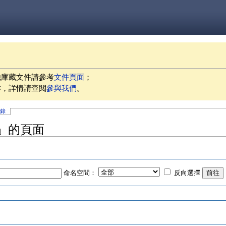
他庫藏文件請參考
文件頁面
；
作，詳情請查閱
參與我們
。
記錄
」的頁面
命名空間：
反向選擇