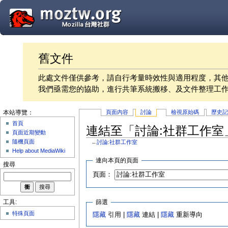
舊文件
此處文件僅供參考，請自行考量時效性與適用程度，其
我們亟需您的協助，進行共筆系統搬移、及文件整理工
頁面內容
討論
檢視原始碼
歷史
本站導覽：
首頁
連結至「討論:社群工作室
頁面近期變動
隨機頁面
←
討論:社群工作室
Help about MediaWiki
連向本頁的頁面
搜尋
頁面：
篩選
工具:
特殊頁面
隱藏
引用 |
隱藏
連結 |
隱藏
重新導向