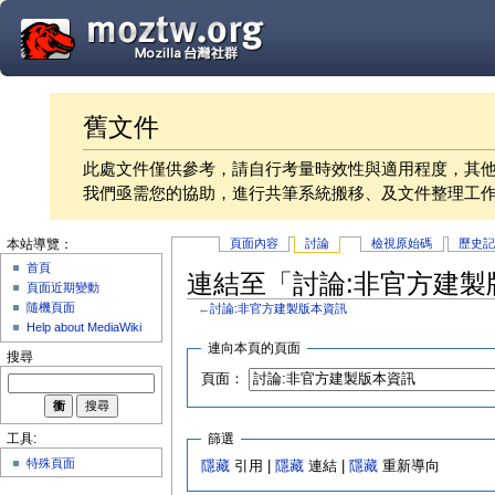
舊文件
此處文件僅供參考，請自行考量時效性與適用程度，其
我們亟需您的協助，進行共筆系統搬移、及文件整理工
頁面內容
討論
檢視原始碼
歷史
本站導覽：
首頁
連結至「討論:非官方建製
頁面近期變動
隨機頁面
←
討論:非官方建製版本資訊
Help about MediaWiki
連向本頁的頁面
搜尋
頁面：
篩選
工具:
特殊頁面
隱藏
引用 |
隱藏
連結 |
隱藏
重新導向