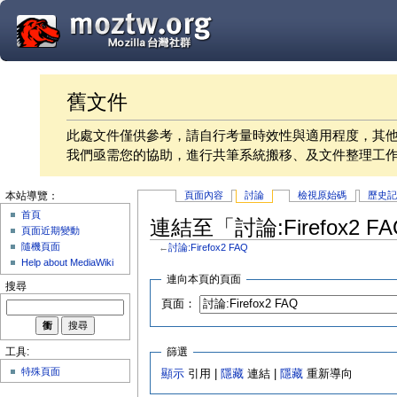
舊文件
此處文件僅供參考，請自行考量時效性與適用程度，其
我們亟需您的協助，進行共筆系統搬移、及文件整理工
頁面內容
討論
檢視原始碼
歷史
本站導覽：
首頁
連結至「討論:Firefox2 
頁面近期變動
隨機頁面
←
討論:Firefox2 FAQ
Help about MediaWiki
連向本頁的頁面
搜尋
頁面：
篩選
工具:
特殊頁面
顯示
引用 |
隱藏
連結 |
隱藏
重新導向