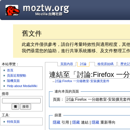
舊文件
此處文件僅供參考，請自行考量時效性與適用程度，其
我們亟需您的協助，進行共筆系統搬移、及文件整理工
頁面內容
討論
檢視原始碼
歷史
本站導覽：
首頁
連結至「討論:Firefox
頁面近期變動
隨機頁面
←
討論:Firefox 一分鐘教室-安裝擴充套件
Help about MediaWiki
連向本頁的頁面
搜尋
頁面：
篩選
工具:
特殊頁面
隱藏
引用 |
隱藏
連結 |
隱藏
重新導向