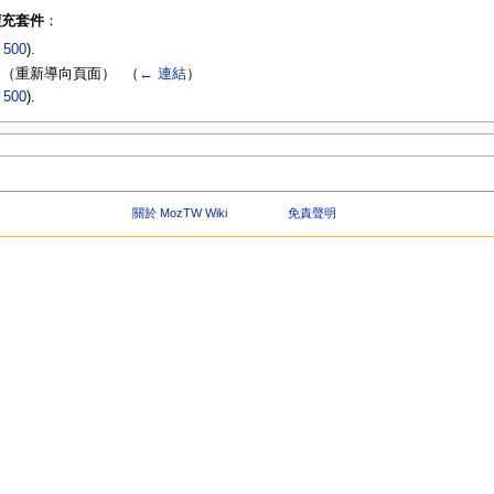
裝擴充套件
：
|
500
).
（重新導向頁面） ‎
（
← 連結
）
|
500
).
關於 MozTW Wiki
免責聲明