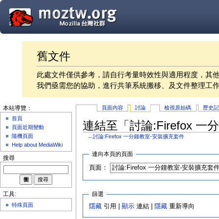
舊文件
此處文件僅供參考，請自行考量時效性與適用程度，其
我們亟需您的協助，進行共筆系統搬移、及文件整理工
頁面內容
討論
檢視原始碼
歷史
本站導覽：
首頁
連結至「討論:Firefox
頁面近期變動
隨機頁面
←
討論:Firefox 一分鐘教室-安裝擴充套件
Help about MediaWiki
連向本頁的頁面
搜尋
頁面：
篩選
工具:
特殊頁面
隱藏
引用 |
顯示
連結 |
隱藏
重新導向