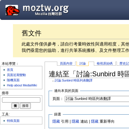
舊文件
此處文件僅供參考，請自行考量時效性與適用程度，其
我們亟需您的協助，進行共筆系統搬移、及文件整理工
頁面內容
討論
檢視原始碼
歷史
本站導覽：
首頁
連結至「討論:Sunbird
頁面近期變動
隨機頁面
←
討論:Sunbird 時區列表翻譯
Help about MediaWiki
連向本頁的頁面
搜尋
頁面：
篩選
工具:
特殊頁面
隱藏
引用 |
隱藏
連結 |
隱藏
重新導向