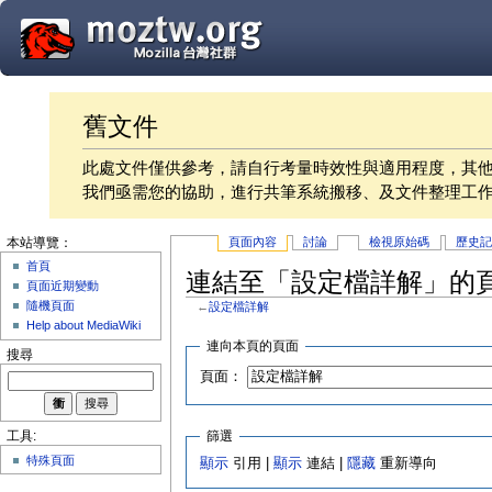
舊文件
此處文件僅供參考，請自行考量時效性與適用程度，其
我們亟需您的協助，進行共筆系統搬移、及文件整理工
頁面內容
討論
檢視原始碼
歷史
本站導覽：
首頁
連結至「設定檔詳解」的
頁面近期變動
隨機頁面
←
設定檔詳解
Help about MediaWiki
連向本頁的頁面
搜尋
頁面：
篩選
工具:
特殊頁面
顯示
引用 |
顯示
連結 |
隱藏
重新導向