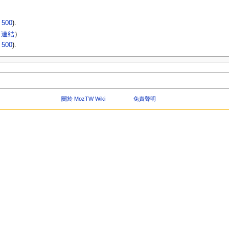
|
500
).
 連結
）
|
500
).
關於 MozTW Wiki
免責聲明