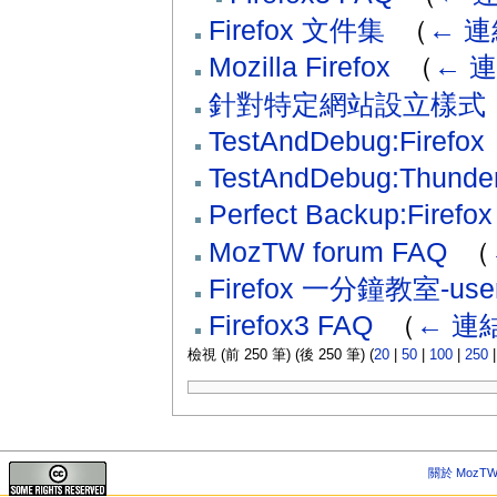
Firefox 文件集
‎
（
← 連
Mozilla Firefox
‎
（
← 
針對特定網站設立樣式
TestAndDebug:Firefox
TestAndDebug:Thunder
Perfect Backup:Firefox
MozTW forum FAQ
‎
（
Firefox 一分鐘教室-user
Firefox3 FAQ
‎
（
← 連
檢視 (前 250 筆) (後 250 筆) (
20
|
50
|
100
|
250
關於 MozTW 