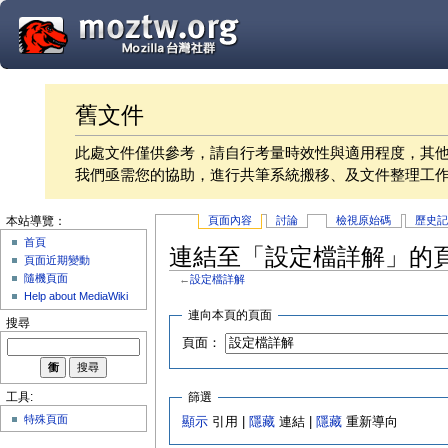
舊文件
此處文件僅供參考，請自行考量時效性與適用程度，其
我們亟需您的協助，進行共筆系統搬移、及文件整理工
頁面內容
討論
檢視原始碼
歷史
本站導覽：
首頁
連結至「設定檔詳解」的
頁面近期變動
隨機頁面
←
設定檔詳解
Help about MediaWiki
連向本頁的頁面
搜尋
頁面：
篩選
工具:
特殊頁面
顯示
引用 |
隱藏
連結 |
隱藏
重新導向