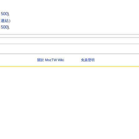
|
500
).
 連結
）
|
500
).
關於 MozTW Wiki
免責聲明