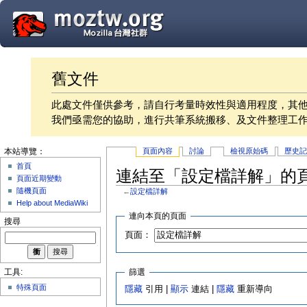
舊文件
此處文件僅供參考，請自行考量時效性與適用程度，其
我們亟需您的協助，進行共筆系統搬移、及文件整理工
頁面內容
討論
檢視原始碼
歷史
本站導覽：
首頁
連結至「設定檔詳解」的
頁面近期變動
隨機頁面
←
設定檔詳解
Help about MediaWiki
連向本頁的頁面
搜尋
頁面：
篩選
工具:
特殊頁面
隱藏
引用 |
顯示
連結 |
隱藏
重新導向