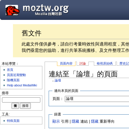
舊文件
此處文件僅供參考，請自行考量時效性與適用程度，其
我們亟需您的協助，進行共筆系統搬移、及文件整理工
頁面內容
討論
檢視原始碼
歷史
本站導覽：
首頁
連結至「論壇」的頁面
頁面近期變動
隨機頁面
←
論壇
Help about MediaWiki
連向本頁的頁面
搜尋
頁面：
篩選
工具:
特殊頁面
顯示
引用 |
隱藏
連結 |
隱藏
重新導向