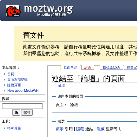
舊文件
此處文件僅供參考，請自行考量時效性與適用程度，其
我們亟需您的協助，進行共筆系統搬移、及文件整理工
頁面內容
討論
檢視原始碼
歷史
本站導覽：
首頁
連結至「論壇」的頁面
頁面近期變動
隨機頁面
←
論壇
Help about MediaWiki
連向本頁的頁面
搜尋
頁面：
篩選
工具:
特殊頁面
顯示
引用 |
隱藏
連結 |
隱藏
重新導向