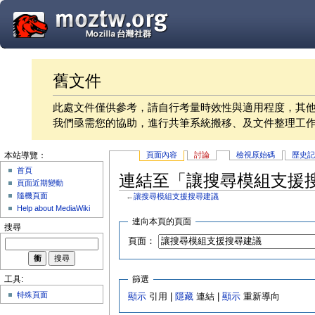
舊文件
此處文件僅供參考，請自行考量時效性與適用程度，其
我們亟需您的協助，進行共筆系統搬移、及文件整理工
頁面內容
討論
檢視原始碼
歷史
本站導覽：
首頁
連結至「讓搜尋模組支援
頁面近期變動
隨機頁面
←
讓搜尋模組支援搜尋建議
Help about MediaWiki
連向本頁的頁面
搜尋
頁面：
篩選
工具:
特殊頁面
顯示
引用 |
隱藏
連結 |
顯示
重新導向