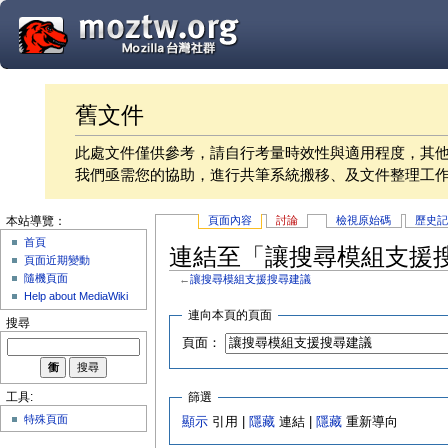
舊文件
此處文件僅供參考，請自行考量時效性與適用程度，其
我們亟需您的協助，進行共筆系統搬移、及文件整理工
頁面內容
討論
檢視原始碼
歷史
本站導覽：
首頁
連結至「讓搜尋模組支援
頁面近期變動
隨機頁面
←
讓搜尋模組支援搜尋建議
Help about MediaWiki
連向本頁的頁面
搜尋
頁面：
篩選
工具:
特殊頁面
顯示
引用 |
隱藏
連結 |
隱藏
重新導向