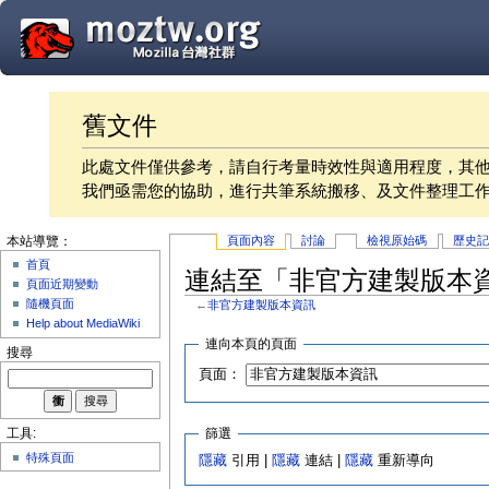
舊文件
此處文件僅供參考，請自行考量時效性與適用程度，其
我們亟需您的協助，進行共筆系統搬移、及文件整理工
頁面內容
討論
檢視原始碼
歷史
本站導覽：
首頁
連結至「非官方建製版本
頁面近期變動
隨機頁面
←
非官方建製版本資訊
Help about MediaWiki
連向本頁的頁面
搜尋
頁面：
篩選
工具:
特殊頁面
隱藏
引用 |
隱藏
連結 |
隱藏
重新導向