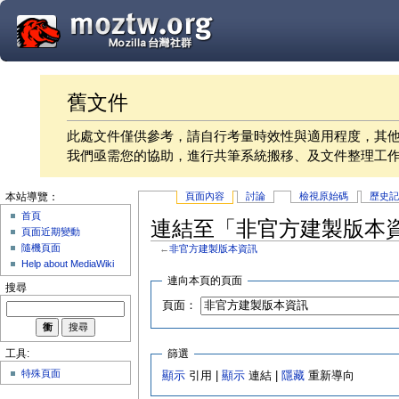
舊文件
此處文件僅供參考，請自行考量時效性與適用程度，其
我們亟需您的協助，進行共筆系統搬移、及文件整理工
頁面內容
討論
檢視原始碼
歷史
本站導覽：
首頁
連結至「非官方建製版本
頁面近期變動
隨機頁面
←
非官方建製版本資訊
Help about MediaWiki
連向本頁的頁面
搜尋
頁面：
篩選
工具:
特殊頁面
顯示
引用 |
顯示
連結 |
隱藏
重新導向