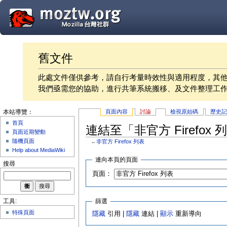
舊文件
此處文件僅供參考，請自行考量時效性與適用程度，其
我們亟需您的協助，進行共筆系統搬移、及文件整理工
頁面內容
討論
檢視原始碼
歷史
本站導覽：
首頁
連結至「非官方 Firefox
頁面近期變動
隨機頁面
←
非官方 Firefox 列表
Help about MediaWiki
連向本頁的頁面
搜尋
頁面：
篩選
工具:
特殊頁面
隱藏
引用 |
隱藏
連結 |
顯示
重新導向