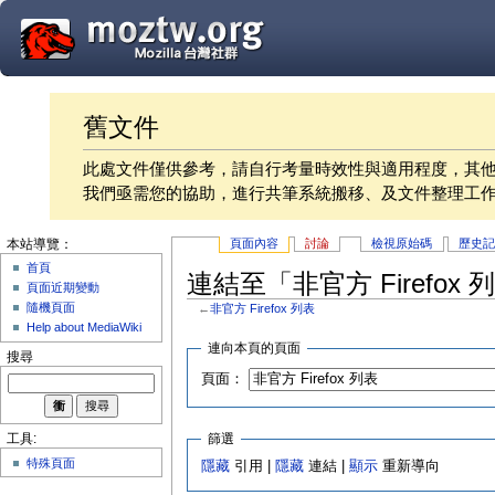
舊文件
此處文件僅供參考，請自行考量時效性與適用程度，其
我們亟需您的協助，進行共筆系統搬移、及文件整理工
頁面內容
討論
檢視原始碼
歷史
本站導覽：
首頁
連結至「非官方 Firefox
頁面近期變動
隨機頁面
←
非官方 Firefox 列表
Help about MediaWiki
連向本頁的頁面
搜尋
頁面：
篩選
工具:
特殊頁面
隱藏
引用 |
隱藏
連結 |
顯示
重新導向